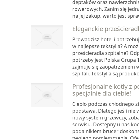
deptaków oraz nawierzchnia
rowerowych. Zanim się jedn
na jej zakup, warto jest spraw
Eleganckie prześcieradł
Prowadzisz hotel i potrzebu
w najlepsze tekstylia? A moż
prześcieradła szpitalne? Od
potrzeby jest Polska Grupa T
zajmuje się zaopatrzeniem w t
szpitali. Tekstylia są produ
Profesjonalne kotły z 
specjalnie dla ciebie!
Ciepło podczas chłodnego 
podstawa. Dlatego jeśli nie
nowy system grzewczy, zob
serwisu. Dostępny u nas koci
podajnikiem brucer doskona
twojego pomieszczenia. Of