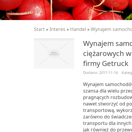
Start
»
Interes
»
Handel
»
Wynajem samochod
Wynajem sam
ciężarowych w 
firmy Getruck
Dodano: 2017-11-16
Katego
Wynajem samochodów
szansa dla wielu prze
pragnących rozbudow
nawet stworzyć od po
transportową, wykor
zarówno do świadcze
transportu dla innyc
jak również do przew