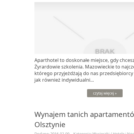
Aparthotel to doskonałe miejsce, gdy chce
Żyrardowie szkolenia. Mazowieckie to najczę
którego przyjeżdżają do nas przedsiębiorcy
jak również indywidualni...
czytaj więcej »
Wynajem tanich apartament
Olsztynie
Dodane: 2016-02-09
Kategoria: Wycieczki / Hotele i Noc