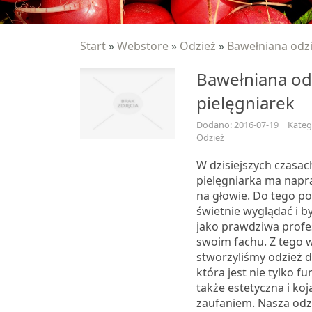
Start
»
Webstore
»
Odzież
»
Bawełniana odzi
Bawełniana odz
pielęgniarek
Dodano: 2016-07-19
Kateg
Odzież
W dzisiejszych czas
pielęgniarka ma nap
na głowie. Do tego p
świetnie wyglądać i b
jako prawdziwa profe
swoim fachu. Z tego 
stworzyliśmy odzież d
która jest nie tylko fu
także estetyczna i koj
zaufaniem. Nasza odz