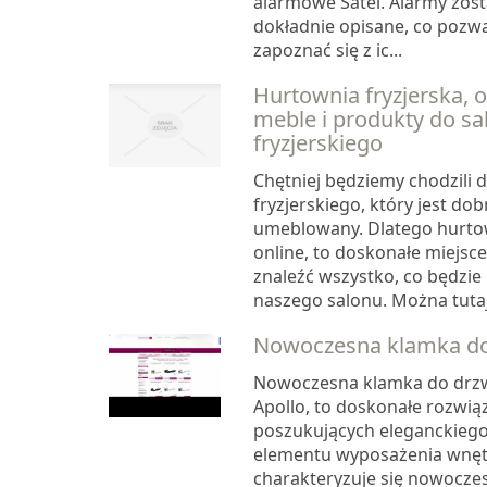
alarmowe Satel. Alarmy zost
dokładnie opisane, co pozw
zapoznać się z ic...
Hurtownia fryzjerska, on
meble i produkty do sa
fryzjerskiego
Chętniej będziemy chodzili 
fryzjerskiego, który jest do
umeblowany. Dlatego hurtow
online, to doskonałe miejsc
znaleźć wszystko, co będzi
naszego salonu. Można tutaj 
Nowoczesna klamka do
Nowoczesna klamka do drzwi
Apollo, to doskonałe rozwią
poszukujących eleganckiego
elementu wyposażenia wnętr
charakteryzuje się nowocz